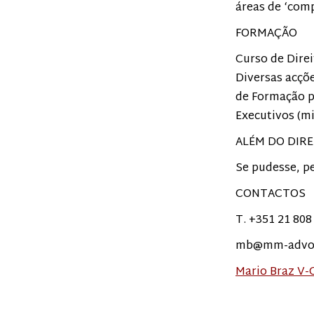
áreas de ‘comp
FORMAÇÃO
Curso de Direi
Diversas acçõ
de Formação p
Executivos (m
ALÉM DO DIR
Se pudesse, p
CONTACTOS
T. +351 21 808
mb@mm-advo
Mario Braz V-