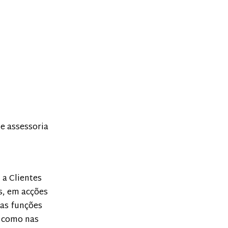
de assessoria
 a Clientes
s, em acções
das funções
m como nas