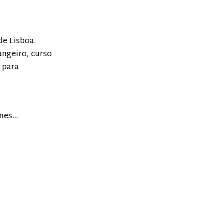
de Lisboa.
angeiro, curso
 para
ones…