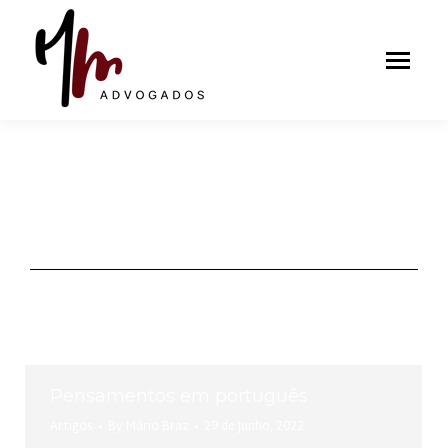
MONTHLY ARCHIVES:
JUNHO 2022
You are here:
Pensamentos em português
Artigos
By
Mário Braz
29 de Junho, 2022